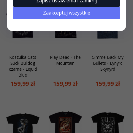
Zapisz ustawienia i zamknij
Zaakceptuj wszystkie
Koszulka Cats
Play Dead - The
Gimme Back My
Suck Bulldog
Mountain
Bullets - Lynyrd
czarna - Liquid
Skynyrd
Blue
159,
99
zł
159,
99
zł
159,
99
zł