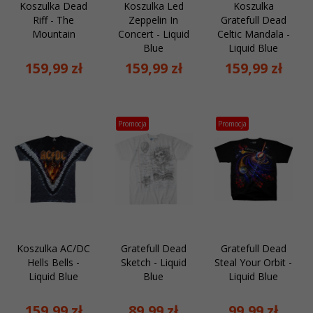
Koszulka Dead
Koszulka Led
Koszulka
Riff - The
Zeppelin In
Gratefull Dead
Mountain
Concert - Liquid
Celtic Mandala -
Blue
Liquid Blue
159,
99
zł
159,
99
zł
159,
99
zł
Promocja
Promocja
Koszulka AC/DC
Gratefull Dead
Gratefull Dead
Hells Bells -
Sketch - Liquid
Steal Your Orbit -
Liquid Blue
Blue
Liquid Blue
159,
99
zł
89,
99
zł
99,
99
zł