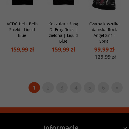
ACDC Hells Bells
Koszulka z żabą
Czarna koszulka
Shield - Liquid
DJ Frog Rock |
damska Rock
Blue
zielona | Liquid
Angel 2in1 -
Blue
Spiral
159,
99
zł
159,
99
zł
99,
99
zł
129,99 zł
1
2
3
4
5
6
»
Informacje