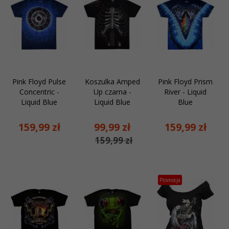
Pink Floyd Pulse
Koszulka Amped
Pink Floyd Prism
Concentric -
Up czarna -
River - Liquid
Liquid Blue
Liquid Blue
Blue
159,
99
zł
99,
99
zł
159,
99
zł
159,99 zł
Promocja