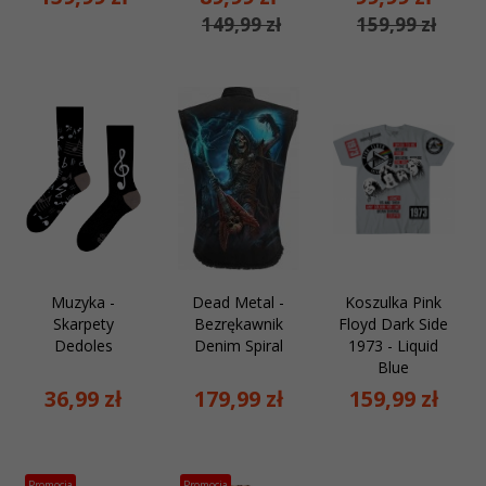
149,99 zł
159,99 zł
Muzyka -
Dead Metal -
Koszulka Pink
Skarpety
Bezrękawnik
Floyd Dark Side
Dedoles
Denim Spiral
1973 - Liquid
Blue
36,
99
zł
179,
99
zł
159,
99
zł
Promocja
Promocja