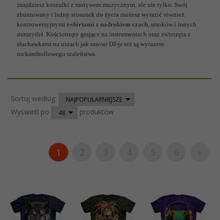
znajdziesz koszulki z motywem muzycznym, ale nie tylko. Swój
zbuntowany i luźny stosunek do życia możesz wyrazić również
kontrowersyjnymi
t-shirtami z nadrukiem czach
, smoków i innych
straszydeł. Kościotrupy grające na instrumentach oraz zwierzęta z
słuchawkami na uszach jak rasowi DJ-je też są wyrazem
rockandrollowego szaleństwa.
sort
Sortuj według:
NAJPOPULARNIEJSZE
pop
Wyświetl po
produktów
48
1
2
3
4
5
6
»