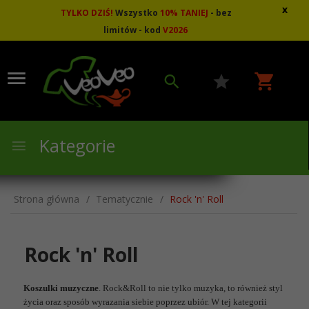
x
TYLKO DZIŚ!
Wszystko
10
%
TANIEJ
- bez
limitów - kod
V2026
Kategorie
Strona główna
Tematycznie
Rock 'n' Roll
Rock 'n' Roll
Koszulki muzyczne
. Rock&Roll to nie tylko muzyka, to również styl
życia oraz sposób wyrazania siebie poprzez ubiór. W tej kategorii