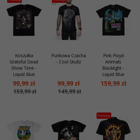
Koszulka
Punkowa Czacha
Pink Floyd
Grateful Dead
- Cool Skullz
Animals
Show Time -
Blacklight -
Liquid Blue
Liquid Blue
99,
99
zł
99,
99
zł
159,
99
zł
159,99 zł
149,99 zł
Promocja