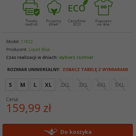
Model:
11822
Producent:
Liquid Blue
Czas realizacji w dniach:
wybierz rozmiar
ROZMIAR UNIWERSALNY:
ZOBACZ TABELĘ Z WYMIARAMI
opt
S
M
L
XL
2XL
3XL
4XL
5XL
Cena:
159,
99
zł
Do koszyka