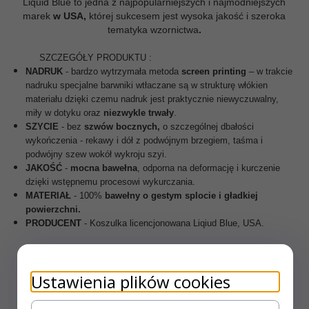
Liquid Blue to jedna z najpopularniejszych i najmodniejszych
marek
w USA,
której sukcesem jest wysoka jakość i szeroka
tematyka wzornictwa
.
SZCZEGÓŁY PRODUKTU :
NADRUK
- bardzo wytrzymała metoda
screen printing
– w trakcie
nadruku specjalne barwniki
wtłaczane są w strukturę włókien
materiału dzięki czemu nadruk jest praktycznie niewyczuwalny,
miły w dotyku oraz
niezwykle trwały
.
SZYCIE
- bez
szwów bocznych,
o szczególnej dbałości
wykończenia - rekawy i dół z podwójnym brzegiem, taśma i
podwójny szew wokół wykroju szyi.
JAKOŚĆ
-
mocna
bawełna
, odporna na deformację i kurczenie
dzięki wstępnemu procesowi wykurczania.
MATERIAŁ
- 100%
bawełny o gestym splocie i gładkiej
powierzchni.
PRODUCENT
- Koszulka licencjonowana Liqiud Blue, USA.
Ustawienia plików cookies