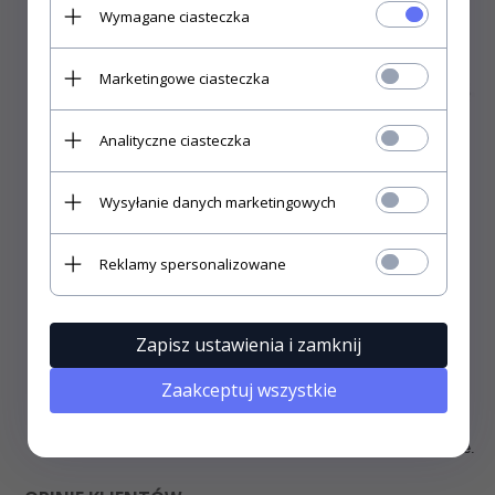
Wymagane ciasteczka
Marketingowe ciasteczka
Analityczne ciasteczka
Wysyłanie danych marketingowych
Reklamy spersonalizowane
Koszulki Liquid Blue produkowane są w
amerykańskiej
rozmiarówce
dlatego są
większe
niż typowo europejskie. Jeśli
po zapoznaniu się z powyższą wizualizacją dalej jesteś
niezdecydowany co do rozmiaru zalecamy po prostu wybrać o
Zapisz ustawienia i zamknij
jeden mniejszy niż zwykle.
Zaakceptuj wszystkie
Instrukcja prania i prasowania.
Pierwsze pranie zalecamy
wykonać ręcznie. Prać w pralce w temp. do 30°C. Nie używać
agresywnych środków piorących. Prasować tylko na lewej stronie.