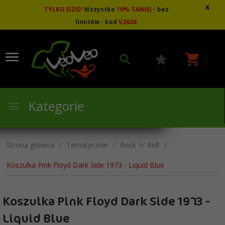
x
TYLKO DZIŚ!
Wszystko
10
%
TANIEJ
- bez
limitów - kod
V2026
Kategorie
Strona główna
Tematycznie
Rock 'n' Roll
Koszulka Pink Floyd Dark Side 1973 - Liquid Blue
Koszulka Pink Floyd Dark Side 1973 -
Liquid Blue