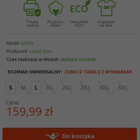
Model:
61820
Producent:
Liquid Blue
Czas realizacji w dniach:
wybierz rozmiar
ROZMIAR UNIWERSALNY:
ZOBACZ TABELĘ Z WYMIARAMI
opt
S
M
L
XL
2XL
3XL
4XL
5XL
Cena:
159,
99
zł
Do koszyka