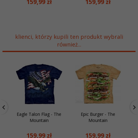
159,
99
zł
159,
99
zł
klienci, którzy kupili ten produkt wybrali
również...
Eagle Talon Flag - The
Epic Burger - The
K
Mountain
Mountain
159,
99
zł
159,
99
zł