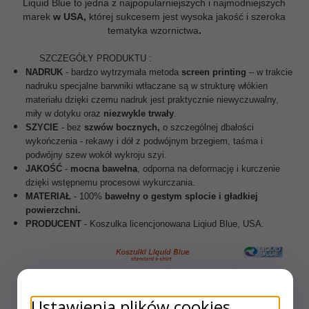
Liquid Blue to jedna z najpopularniejszych i najmodniejszych
marek
w USA,
której sukcesem jest wysoka jakość i szeroka
tematyka wzornictwa
.
SZCZEGÓŁY PRODUKTU :
NADRUK
- bardzo wytrzymała metoda
screen printing
– w trakcie
nadruku specjalne barwniki
wtłaczane są w strukturę włókien
materiału dzięki czemu nadruk jest praktycznie niewyczuwalny,
miły w dotyku oraz
niezwykle trwały
.
SZYCIE
- bez
szwów bocznych,
o szczególnej dbałości
wykończenia - rekawy i dół z podwójnym brzegiem, taśma i
podwójny szew wokół wykroju szyi.
JAKOŚĆ
-
mocna
bawełna
, odporna na deformację i kurczenie
dzięki wstępnemu procesowi wykurczania.
MATERIAŁ
- 100%
bawełny o gestym splocie i gładkiej
powierzchni.
PRODUCENT
- Koszulka licencjonowana Liqiud Blue, USA.
Ustawienia plików cookies