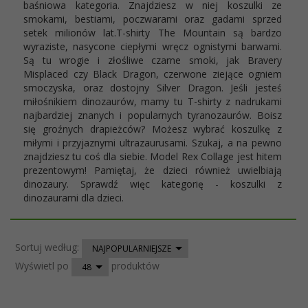
baśniowa kategoria. Znajdziesz w niej koszulki ze
smokami, bestiami, poczwarami oraz gadami sprzed
setek milionów lat.T-shirty The Mountain są bardzo
wyraziste, nasycone ciepłymi wręcz ognistymi barwami.
Są tu wrogie i złośliwe czarne smoki, jak Bravery
Misplaced czy Black Dragon, czerwone ziejące ogniem
smoczyska, oraz dostojny Silver Dragon. Jeśli jesteś
miłośnikiem dinozaurów, mamy tu T-shirty z nadrukami
najbardziej znanych i popularnych tyranozaurów. Boisz
się groźnych drapieżców? Możesz wybrać koszulkę z
miłymi i przyjaznymi ultrazaurusami. Szukaj, a na pewno
znajdziesz tu coś dla siebie. Model Rex Collage jest hitem
prezentowym! Pamiętaj, że dzieci również uwielbiają
dinozaury. Sprawdź więc kategorię - koszulki z
dinozaurami dla dzieci.
sort
Sortuj według:
NAJPOPULARNIEJSZE
pop
Wyświetl po
produktów
48