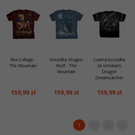
Rex Collage -
Koszulka Dragon
Czarna koszulka
The Mountain
Wolf - The
ze smokiem
Mountain
Dragon
Dreamcatcher
159,
99
zł
159,
99
zł
159,
99
zł
1
2
3
»