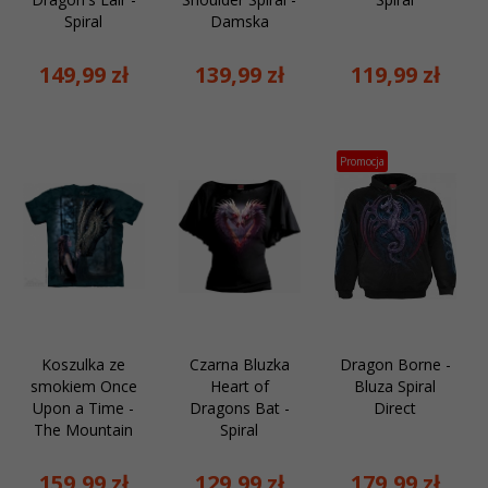
Spiral
Damska
149,
99
zł
139,
99
zł
119,
99
zł
Promocja
Koszulka ze
Czarna Bluzka
Dragon Borne -
smokiem Once
Heart of
Bluza Spiral
Upon a Time -
Dragons Bat -
Direct
The Mountain
Spiral
159,
99
zł
129,
99
zł
179,
99
zł