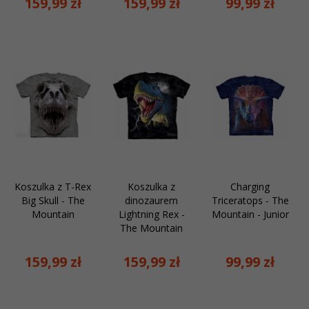
159,
99
zł
159,
99
zł
99,
99
zł
Koszulka z T-Rex
Koszulka z
Charging
Big Skull - The
dinozaurem
Triceratops - The
Mountain
Lightning Rex -
Mountain - Junior
The Mountain
159,
99
zł
159,
99
zł
99,
99
zł