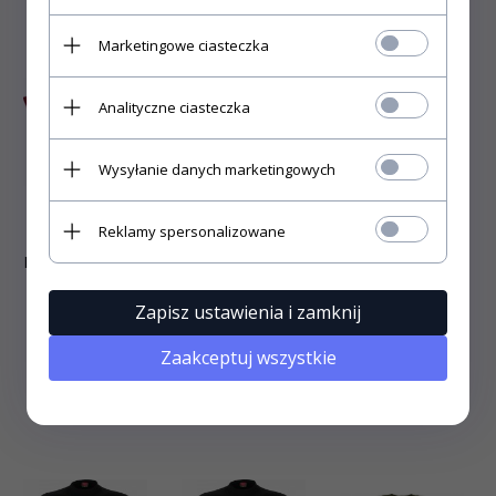
Marketingowe ciasteczka
Analityczne ciasteczka
Wysyłanie danych marketingowych
Reklamy spersonalizowane
Dragon Blossom
Koszulka ze
Dziecięca
- The Mountain
smokiem
koszulka Smok
Dragon Scales -
Morski | Sea
Zapisz ustawienia i zamknij
The Mountain
Dragon - The
Mountain
Zaakceptuj wszystkie
159,
99
zł
159,
99
zł
99,
99
zł