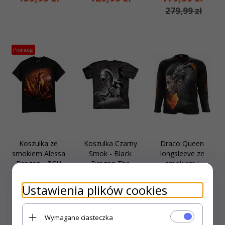
279,99 zł
Promocja
Koszulka ze
Koszulka Czarny
Draco Queen
smokiem Alessa
Smok - Black
longsleeve ze
Dragon - TCH
Dragon The
smokiem i
Mountain
królową
Ustawienia plików cookies
129,
99
zł
159,
99
zł
159,
99
zł
149,99 zł
Wymagane ciasteczka