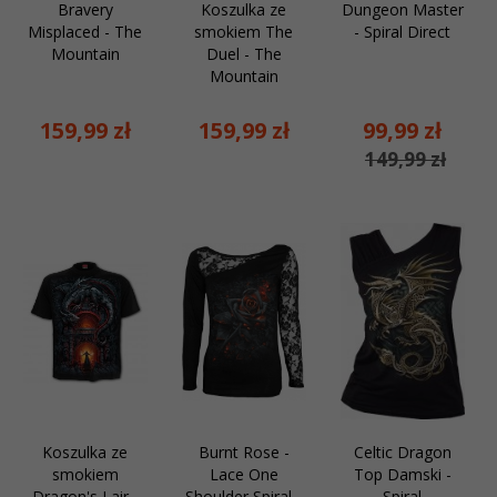
Bravery
Koszulka ze
Dungeon Master
Misplaced - The
smokiem The
- Spiral Direct
Mountain
Duel - The
Mountain
159,
99
zł
159,
99
zł
99,
99
zł
149,99 zł
Koszulka ze
Burnt Rose -
Celtic Dragon
smokiem
Lace One
Top Damski -
Dragon's Lair -
Shoulder Spiral -
Spiral