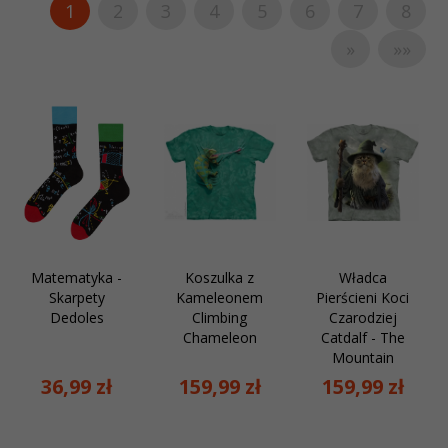
1
2
3
4
5
6
7
8
»
»»
Matematyka -
Koszulka z
Władca
Skarpety
Kameleonem
Pierścieni Koci
Dedoles
Climbing
Czarodziej
Chameleon
Catdalf - The
Mountain
36,
99
zł
159,
99
zł
159,
99
zł