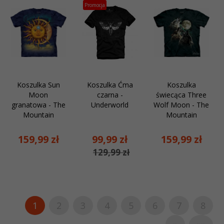
Promocja
Koszulka Sun
Koszulka Ćma
Koszulka
Moon
czarna -
świecąca Three
granatowa - The
Underworld
Wolf Moon - The
Mountain
Mountain
159,
99
zł
99,
99
zł
159,
99
zł
129,99 zł
1
2
3
4
5
6
7
8