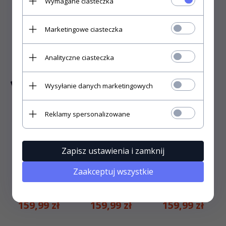
Wymagane ciasteczka
159,
99
zł
159,
99
zł
59,
99
zł
Marketingowe ciasteczka
129,99 zł
Analityczne ciasteczka
Wysyłanie danych marketingowych
Reklamy spersonalizowane
Zapisz ustawienia i zamknij
Koszulka z
Where Light and
Tie Dye Rasta
delfinami
Dark Meet - The
Peace Turtle -
Dolphin Love -
Mountain
The Mountain
Zaakceptuj wszystkie
The Mountain
159,
99
zł
159,
99
zł
159,
99
zł