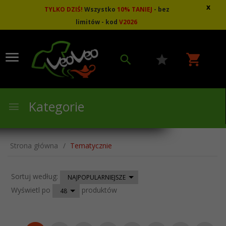
x
TYLKO DZIŚ!
Wszystko
10
%
TANIEJ
- bez
limitów - kod
V2026
Kategorie
Strona główna
Tematycznie
sort
Sortuj według:
NAJPOPULARNIEJSZE
pop
Wyświetl po
produktów
48