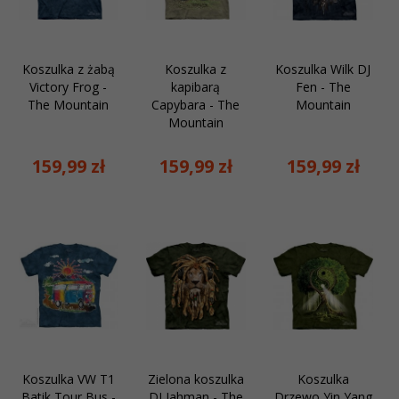
Koszulka z żabą
Koszulka z
Koszulka Wilk DJ
Victory Frog -
kapibarą
Fen - The
The Mountain
Capybara - The
Mountain
Mountain
159,
99
zł
159,
99
zł
159,
99
zł
Koszulka VW T1
Zielona koszulka
Koszulka
Batik Tour Bus -
DJ Jahman - The
Drzewo Yin Yang