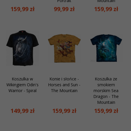
Portrait
Mountain
159,
99
zł
99,
99
zł
159,
99
zł
Koszulka w
Konie i słońce -
Koszulka ze
Wikingiem Odin's
Horses and Sun -
smokiem
Warrior - Spiral
The Mountain
morskim Sea
Dragon - The
Mountain
149,
99
zł
159,
99
zł
159,
99
zł