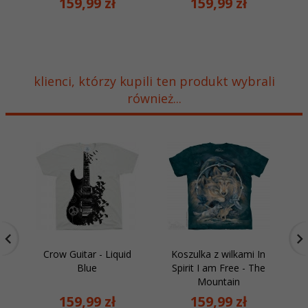
159,
99
zł
159,
99
zł
klienci, którzy kupili ten produkt wybrali
również...
Crow Guitar - Liquid
Koszulka z wilkami In
Sl
Blue
Spirit I am Free - The
Mountain
159,
99
zł
159,
99
zł