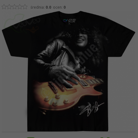
średnia:
0.0
ocen:
0