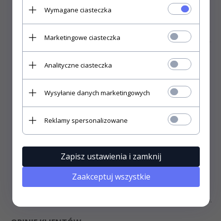
Wymagane ciasteczka
Marketingowe ciasteczka
Analityczne ciasteczka
Wysyłanie danych marketingowych
Reklamy spersonalizowane
Koszulki Liquid Blue produkowane są w
amerykańskiej
rozmiarówce
dlatego są
większe
niż typowo europejskie. Jeśli
po zapoznaniu się z powyższą wizualizacją dalej jesteś
niezdecydowany co do rozmiaru zalecamy po prostu wybrać o
Zapisz ustawienia i zamknij
jeden mniejszy niż zwykle.
Zaakceptuj wszystkie
Instrukcja prania i prasowania.
Pierwsze pranie zalecamy
wykonać ręcznie. Prać w pralce w temp. do 30°C. Nie używać
agresywnych środków piorących. Prasować tylko na lewej stronie.