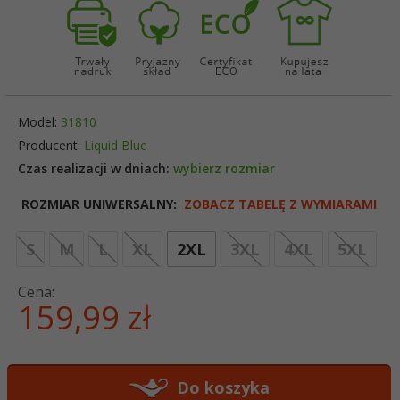
Model:
31810
Producent:
Liquid Blue
Czas realizacji w dniach:
wybierz rozmiar
ROZMIAR UNIWERSALNY:
ZOBACZ TABELĘ Z WYMIARAMI
opt
S
M
L
XL
2XL
3XL
4XL
5XL
Cena:
159,
99
zł
Do koszyka