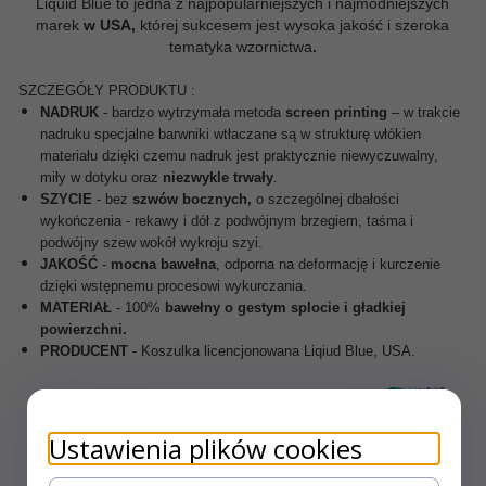
Liquid Blue to jedna z najpopularniejszych i najmodniejszych
marek
w USA,
której sukcesem jest wysoka jakość i szeroka
tematyka wzornictwa
.
SZCZEGÓŁY PRODUKTU :
NADRUK
- bardzo wytrzymała metoda
screen printing
– w trakcie
nadruku specjalne barwniki
wtłaczane są w strukturę włókien
materiału dzięki czemu nadruk jest praktycznie niewyczuwalny,
miły w dotyku oraz
niezwykle trwały
.
SZYCIE
- bez
szwów bocznych,
o szczególnej dbałości
wykończenia - rekawy i dół z podwójnym brzegiem, taśma i
podwójny szew wokół wykroju szyi.
JAKOŚĆ
-
mocna
bawełna
, odporna na deformację i kurczenie
dzięki wstępnemu procesowi wykurczania.
MATERIAŁ
- 100%
bawełny o gestym splocie i gładkiej
powierzchni.
PRODUCENT
- Koszulka licencjonowana Liqiud Blue, USA.
Ustawienia plików cookies