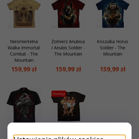
Nieśmiertelna
Żołnierz Anubisa
Koszulka Horus
Walka Immortal
/ Anubis Soldier -
Soldier - The
Combat - The
The Mountain
Mountain
Mountain
159,
99
zł
159,
99
zł
159,
99
zł
Promocja
Koszulka z
Shoe Is The Sign