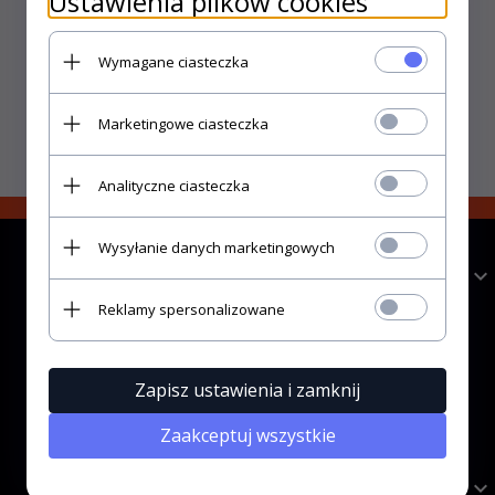
Ustawienia plików cookies
wężem Ghotic
- Liquid Blue
Serpent - Spiral
Wymagane ciasteczka
149,
99
zł
89,
99
zł
149,99 zł
Marketingowe ciasteczka
Analityczne ciasteczka
Wysyłanie danych marketingowych
Informacje
Reklamy spersonalizowane
Kontakt
Regulamin
Polityka Prywatności
Zapisz ustawienia i zamknij
Cookies
Zaakceptuj wszystkie
Pomoc