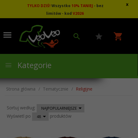
x
TYLKO DZIŚ!
Wszystko
10
%
TANIEJ
- bez
limitów - kod
V2026
Kategorie
Strona główna
Tematycznie
Religijne
sort
Sortuj według:
NAJPOPULARNIEJSZE
pop
Wyświetl po
produktów
48