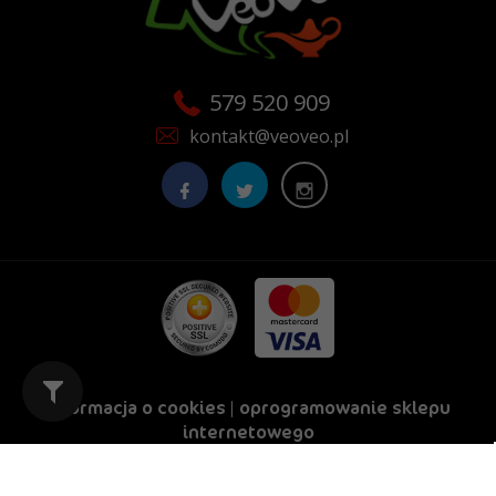
579 520 909
kontakt@veoveo.pl
Informacja o cookies
|
oprogramowanie sklepu
internetowego