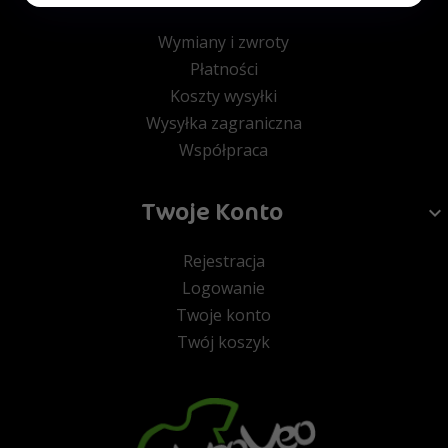
Wymiany i zwroty
Płatności
Koszty wysyłki
Wysyłka zagraniczna
Współpraca
Twoje Konto
Rejestracja
Logowanie
Twoje konto
Twój koszyk