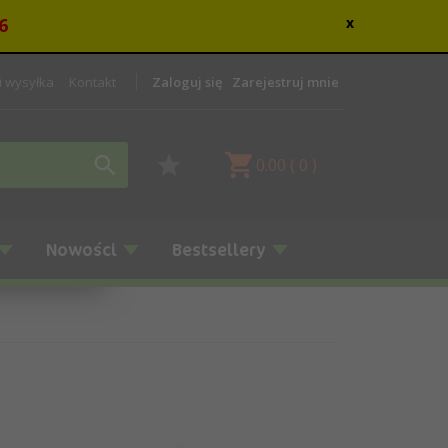
6
x
 i wysyłka
Kontakt
Zaloguj się
Zarejestruj mnie
0.00
(
0
)
Nowości
Bestsellery