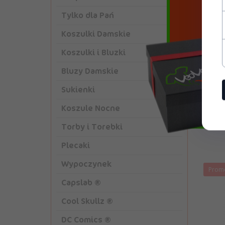
Tylko dla Pań
Koszulki Damskie
Koszulki i Bluzki
Bluzy Damskie
Sukienki
Red Pa
Koszule Nocne
Torby i Torebki
Plecaki
Wypoczynek
Prom
Capslab ®
Cool Skullz ®
DC Comics ®