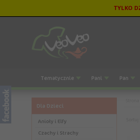
TYLKO DZ
Tematycznie
Pani
Pan
Strona
Dla Dzieci
Sortuj
Anioły i Elfy
Czachy i Strachy