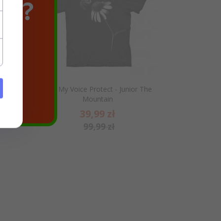
SZ?
The
Bee My Voice Protect - Junior The
era
Mountain
39,
99
zł
99,99 zł