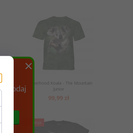
×
ych
ięce -
Motherhood Koala - The Mountain
az podaj
Junior
99,
99
zł
się
Promocja