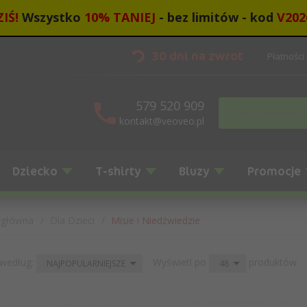
IŚ!
Wszystko
10
%
TANIEJ
- bez limitów - kod
V202
30 dni na zwrot
Płatności
579 520 909
kontakt@veoveo.pl
Dziecko
T-shirty
Bluzy
Promocje
 główna
Dla Dzieci
Misie i Niedźwiedzie
sort
pop
 według:
Wyświetl po
produktów
NAJPOPULARNIEJSZE
48