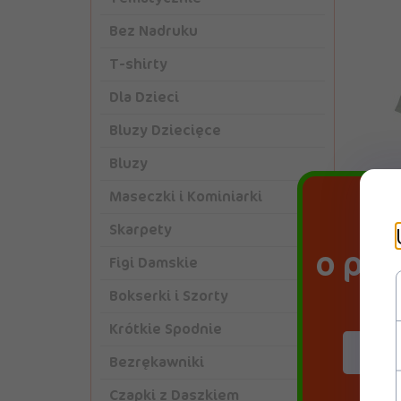
Bez Nadruku
T-shirty
Dla Dzieci
Bluzy Dziecięce
Bluzy
Maseczki i Kominiarki
Skarpety
Do
Red
o pr
Figi Damskie
Bokserki i Szorty
Krótkie Spodnie
Bezrękawniki
Czapki z Daszkiem