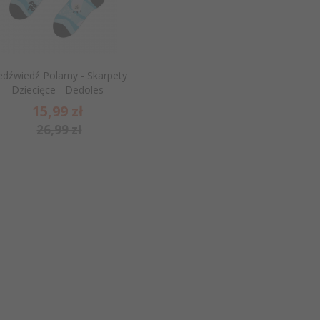
edźwiedź Polarny - Skarpety
Dziecięce - Dedoles
15,
99
zł
26,99 zł