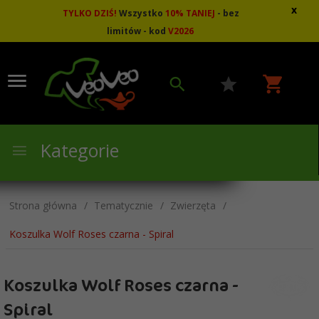
x
TYLKO DZIŚ!
Wszystko
10
%
TANIEJ
- bez
limitów - kod
V2026
Kategorie
Strona główna
Tematycznie
Zwierzęta
Koszulka Wolf Roses czarna - Spiral
Koszulka Wolf Roses czarna -
Spiral