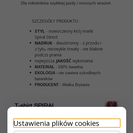
Dla miłośników
szybkiej jazdy i mocnych wrażeń.
SZCZEGÓŁY PRODUKTU :
STYL
- nowoczesny krój
marki
Spiral Direct
NADRUK
- dwustronny - z przodu i
z tyłu, niezwykle trwały - nie blaknie
podczs prania
najwyższa
JAKOŚĆ
wykonania
MATERIAŁ
- 100% bawełna
EKOLOGIA -
nie zawiera szkodliwych
barwników
PRODUCENT
- Wielka Brytania
Ustawienia plików cookies