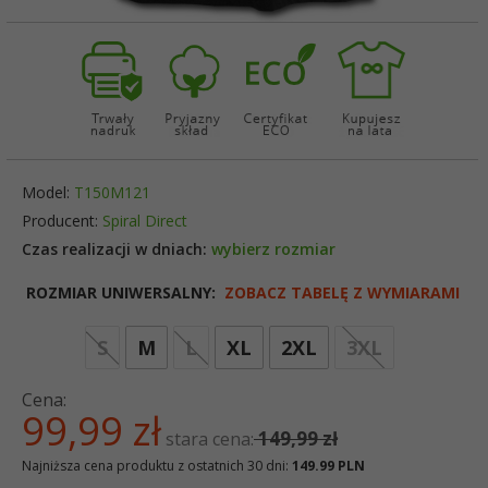
Model:
T150M121
Producent:
Spiral Direct
Czas realizacji w dniach:
wybierz rozmiar
ROZMIAR UNIWERSALNY:
ZOBACZ TABELĘ Z WYMIARAMI
options[3]
S
M
L
XL
2XL
3XL
Cena:
99,
99
zł
149,99 zł
stara cena:
Najniższa cena produktu z ostatnich 30 dni:
149.99 PLN