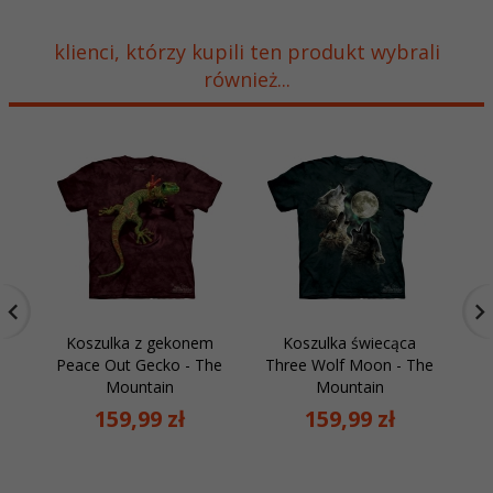
klienci, którzy kupili ten produkt wybrali
również...
Koszulka z gekonem
Koszulka świecąca
K
Peace Out Gecko - The
Three Wolf Moon - The
Oc
Mountain
Mountain
159,
99
zł
159,
99
zł