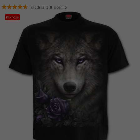
średnia:
5.0
ocen:
5
Promocja