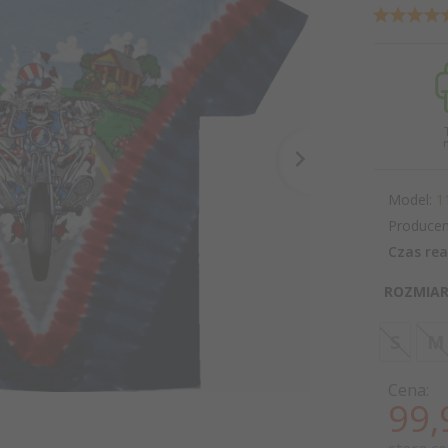
Model:
1
Producen
Czas rea
ROZMIAR
S
M
Cena:
99,