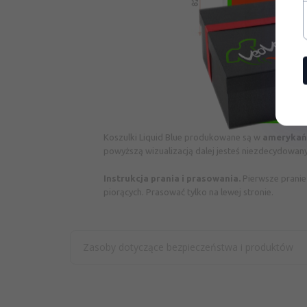
Koszulki Liquid Blue produkowane są w
amerykań
powyższą wizualizacją dalej jesteś niezdecydowany
Instrukcja prania i prasowania.
Pierwsze pranie
piorących. Prasować tylko na lewej stronie.
Zasoby dotyczące bezpieczeństwa i produktów