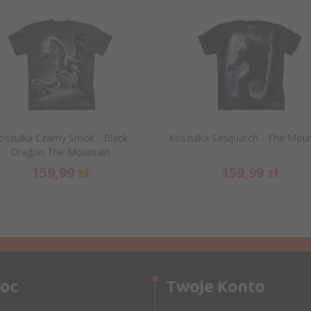
oszulka Czarny Smok - Black
Koszulka Sasquatch - The Moun
Dragon The Mountain
159,
99
zł
159,
99
zł
oc
Twoje Konto