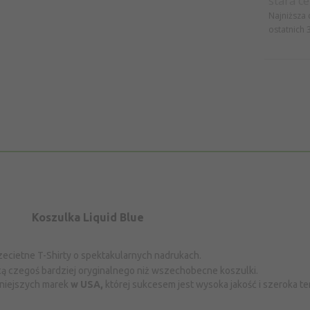
stara ce
Najniższa
ostatnich 
Koszulka Liquid Blue
zecietne T-Shirty o spektakularnych nadrukach.
hcą czegoś bardziej oryginalnego niż wszechobecne koszulki.
dniejszych marek
w USA,
której sukcesem jest wysoka jakość i szeroka 