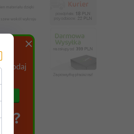
en materiału dzięki
y szew wokół wykroju
×
ych
az podaj
się
SZ?