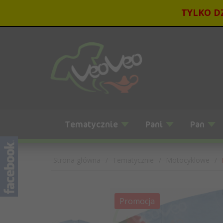
TYLKO DZ
Tematycznie
Pani
Pan
Strona główna
Tematycznie
Motocyklowe
Promocja