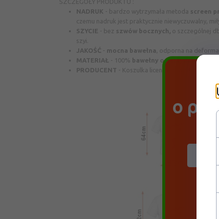
SZCZEGÓŁY PRODUKTU :
NADRUK
- bardzo wytrzymała metoda
screen p
czemu nadruk jest praktycznie niewyczuwalny, mi
SZYCIE
- bez
szwów bocznych,
o szczególnej d
szyi.
JAKOŚĆ
-
mocna
bawełna
, odporna na deforma
MATERIAŁ
- 100%
bawełny o gestym splocie i 
PRODUCENT
- Koszulka licencjonowana Liqiud B
Do
o pr