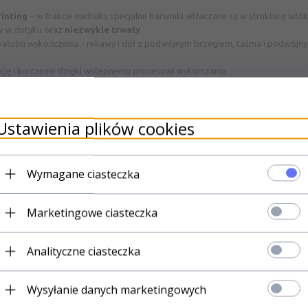
rinting
– w trakcie nadruku specjalne barwniki
wtłaczane są w strukturę włóki
ły w dotyku oraz
niezwykle trwały
.
bałości wykończenia - rekawy i dół z podwójnym brzegiem, taśma i podwójn
cję i kurczenie dzięki wstępnemu procesowi wykurczania.
gładkiej powierzchni.
lue, USA.
Ustawienia plików cookies
łącz do osób najlepiej poinformowan
omocjach
w naszym sklepie. Już ter
swój e-mail i
ODBIERZ PREZENT
Wymagane ciasteczka
Marketingowe ciasteczka
Zapisz 
Analityczne ciasteczka
CO ZYSKUJE
Wysyłanie danych marketingowych