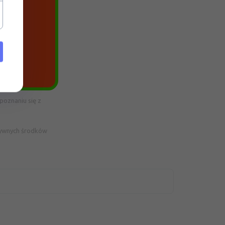
era
poznaniu się z
esywnych środków