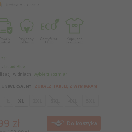
średnia:
5.0
ocen:
3
1311
t:
Liquid Blue
lizacji w dniach:
wybierz rozmiar
 UNIWERSALNY:
ZOBACZ TABELĘ Z WYMIARAMI
options[3]
L
XL
2XL
3XL
4XL
5XL
99
zł
Do koszyka