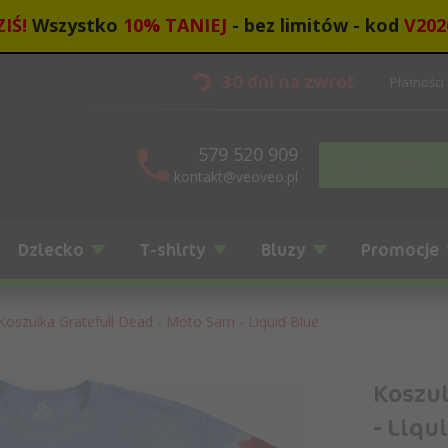
IŚ!
Wszystko
10
%
TANIEJ
- bez limitów - kod
V202
30 dni na zwrot
Płatności
579 520 909
kontakt@veoveo.pl
Dziecko
T-shirty
Bluzy
Promocje
Koszulka Gratefull Dead - Moto Sam - Liquid Blue
Koszul
- Liqu