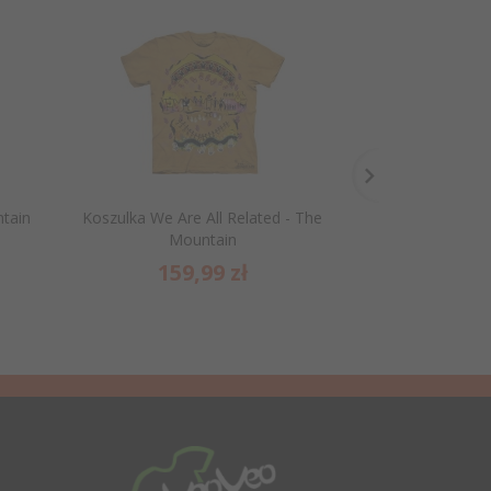
tain
Koszulka We Are All Related - The
Koszulka motor
Mountain
Mo
159,
99
zł
159