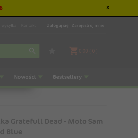
6
x
 i wysyłka
Kontakt
Zaloguj się
Zarejestruj mnie
0.00
(
0
)
Nowości
Bestsellery
ka Gratefull Dead - Moto Sam
id Blue