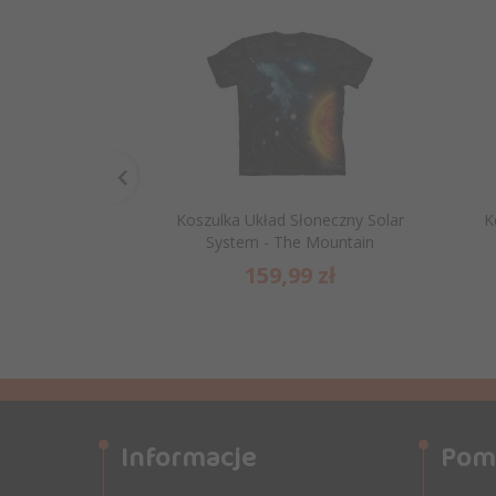
Koszulka Układ Słoneczny Solar
K
System - The Mountain
159,
99
zł
Informacje
Pom