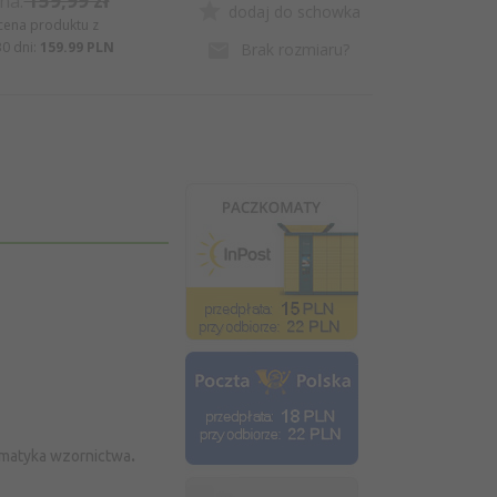
159,99 zł
na:
dodaj do schowka
 cena produktu z
30 dni:
159.99 PLN
Brak rozmiaru?
tematyka wzornictwa
.