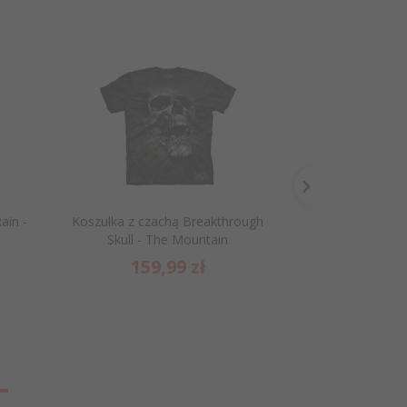
Promocja
ain -
Koszulka z czachą Breakthrough
Koszulka Amped 
Skull - The Mountain
159,
99
zł
99
159