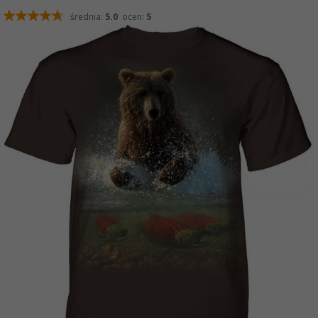
średnia:
5.0
ocen:
5