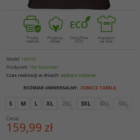
Model:
106165
Producent:
The Mountain
Czas realizacji w dniach:
wybierz rozmiar
ROZMIAR UNIWERSALNY:
ZOBACZ TABELĘ
opt
S
M
L
XL
2XL
3XL
4XL
5XL
Cena:
159,
99
zł