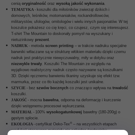
cenią
oryginalność
oraz
wysoką jakość
wykonania
.
TEMATYKA
-
koszulki dla miłośników zwierząt dzikich i
domowych, leśników, motomaniaków, rockandrollowców,
militarystów, ufologów, ornitologów i wielu innych pasjonatów. W tej
koszulce pokażesz co cię kręci, co czujesz, czym się interesujesz.
T-shirt The Mountain to doskonały pomysł na wyszukany i
nietuzinkowy
prezent
.
NADRUK
-
metoda
screen printing
– w trakcie nadruku specjalne
barwniki
wtłaczane są w strukturę włókien materiału dzięki czemu
nadruk jest praktycznie niewyczuwalny, miły w dotyku oraz
niezwykle trwały
. Koszulki The Mountain ze względu na
wyjątkowo realistyczny nadruk często nazywane są koszulkami
3D. Dzięki ręcznemu barwieniu tkaniny uzyskuje się efekt tzw.
marmurka, przez co tło każdej koszulki jest unikalne.
SZYCIE
-
bez
szwów bocznych
co znacząco wpływa na
trwałość
koszulki.
JAKOŚĆ
-
mocna
bawełna
, odporna na deformację i kurczenie
dzięki wstępnemu procesowi wykurczania.
MATERIAŁ
-
100%
wysokogatunkowej
bawełny (180-200g) o
gęstym splocie.
®
EKOLOGIA
-
certyfikat Oeko-Tex
– na wszystkich etapach
produkcji stosowane materiały nie szkodzą środowisku