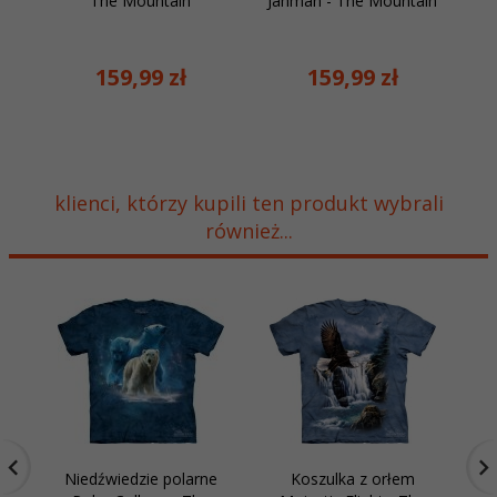
The Mountain
Jahman - The Mountain
159,
99
zł
159,
99
zł
klienci, którzy kupili ten produkt wybrali
również...
Niedźwiedzie polarne
Koszulka z orłem
Ko