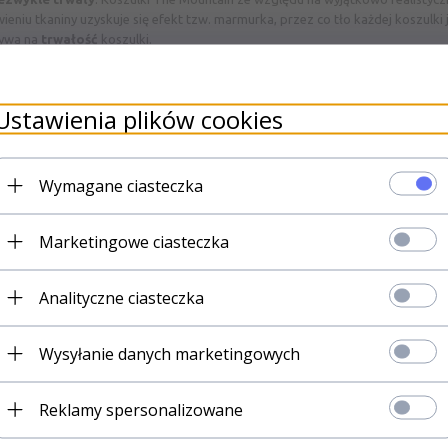
niu tkaniny uzyskuje się efekt tzw. marmurka, przez co tło każdej koszulki j
ływa na
trwałość
koszulki.
ję i kurczenie dzięki wstępnemu procesowi wykurczania.
(180-200g) o gęstym splocie.
ch etapach produkcji stosowane materiały nie szkodzą środowisku naturalne
Ustawienia plików cookies
łącz do osób najlepiej poinformowan
omocjach
w naszym sklepie. Już ter
swój e-mail i
ODBIERZ PREZENT
Wymagane ciasteczka
Marketingowe ciasteczka
Zapisz 
Analityczne ciasteczka
CO ZYSKUJE
Wysyłanie danych marketingowych
Reklamy spersonalizowane
Kody rabatowe,
aby kupować jeszcze korzystniej