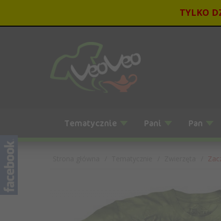
TYLKO DZ
Tematycznie
Pani
Pan
Strona główna
Tematycznie
Zwierzęta
Zac