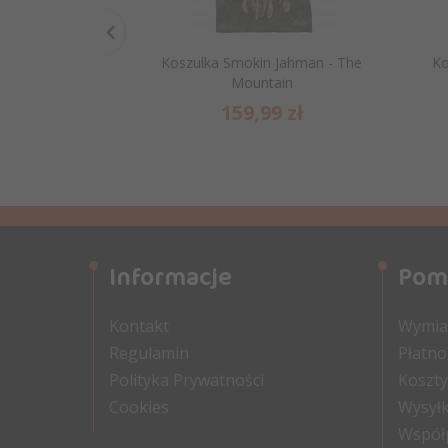
Koszulka Smokin Jahman - The
Ko
Mountain
159,
99
zł
Informacje
Pom
Kontakt
Wymian
Regulamin
Płatno
Polityka Prywatności
Koszty
Cookies
Wysyłk
Współ