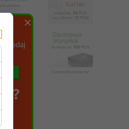
est unikalne.
×
mu.
ych
az podaj
się
SZ?