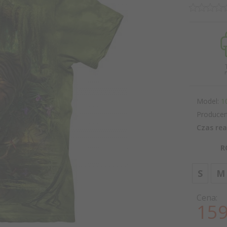
Model:
1
Producen
Czas rea
R
S
M
Cena:
159