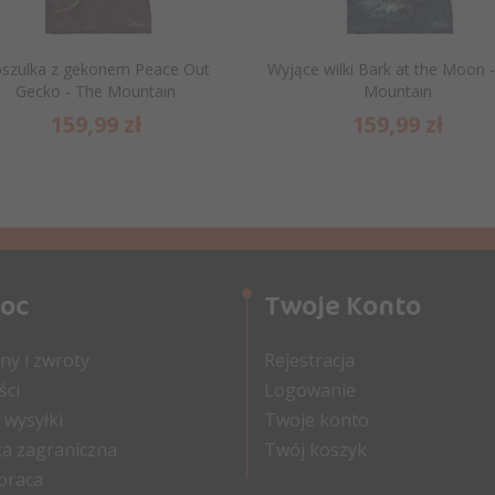
szulka z gekonem Peace Out
Wyjące wilki Bark at the Moon 
Gecko - The Mountain
Mountain
159,
99
zł
159,
99
zł
oc
Twoje Konto
y i zwroty
Rejestracja
ści
Logowanie
 wysyłki
Twoje konto
a zagraniczna
Twój koszyk
praca