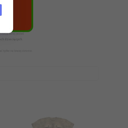
era
zacją dalej jesteś
ach dziecięcych.
 tylko na lewej stronie.