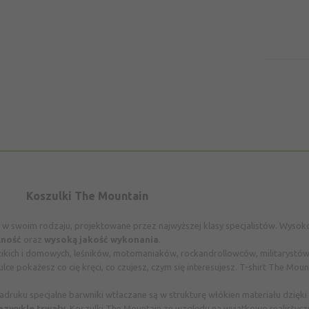
Koszulki The Mountain
e w swoim rodzaju, projektowane przez najwyższej klasy specjalistów. Wys
lność
oraz
wysoką jakość
wykonania
.
zikich i domowych, leśników, motomaniaków, rockandrollowców, militarystów
lce pokażesz co cię kręci, co czujesz, czym się interesujesz. T-shirt The Mou
nadruku specjalne barwniki
wtłaczane są w strukturę włókien materiału dzięki
ezwykle trwały
. Koszulki The Mountain ze względu na wyjątkowo realistycz