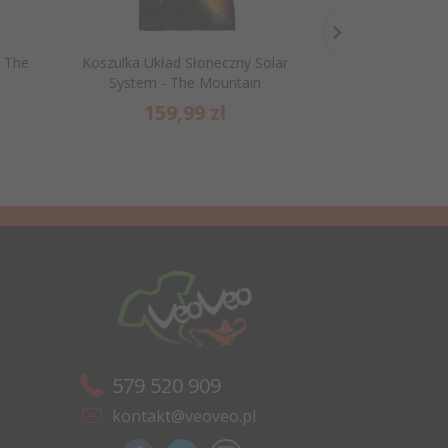
- The
Koszulka Układ Słoneczny Solar
Koszulka Cza
System - The Mountain
Dragon T
159,
99
zł
159
579 520 909
kontakt@veoveo.pl