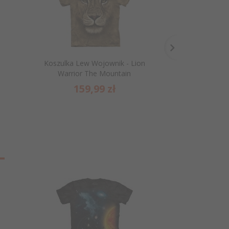
Koszulka Lew Wojownik - Lion
Koszulka z rekin
Warrior The Mountain
Mo
159,
99
zł
159