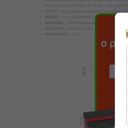
nazywane są koszulkami 3D. Dzięki ręcznemu barwie
SZYCIE
-
bez
szwów bocznych
co znacząco wp
JAKOŚĆ
-
mocna
bawełna
, odporna na deformac
MATERIAŁ
-
100%
wysokogatunkowej
bawełny 
®
EKOLOGIA
-
certyfikat Oeko-Tex
– na wszystki
Do
PRODUCENT
-
USA.
o pr