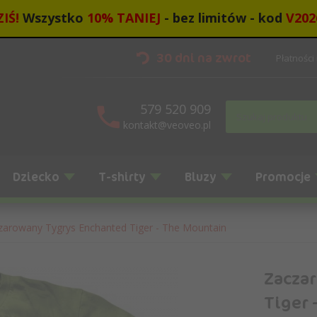
IŚ!
Wszystko
10
%
TANIEJ
- bez limitów - kod
V202
30 dni na zwrot
Płatności
579 520 909
kontakt@veoveo.pl
Dziecko
T-shirty
Bluzy
Promocje
zarowany Tygrys Enchanted Tiger - The Mountain
Zacza
Tiger 