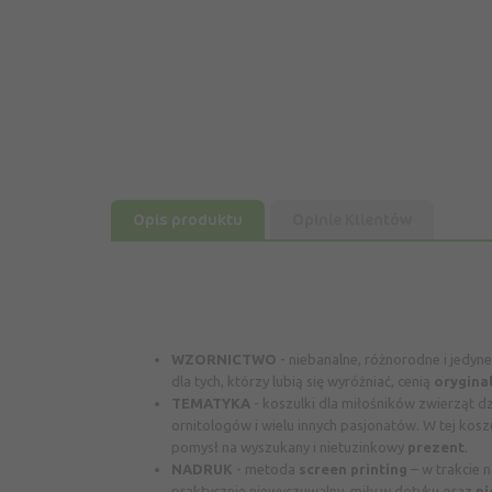
Opis produktu
Opinie Klientów
WZORNICTWO
-
niebanalne, różnorodne i jedyn
dla tych, którzy lubią się wyróżniać, cenią
orygina
TEMATYKA
-
koszulki dla miłośników zwierząt d
ornitologów i wielu innych pasjonatów. W tej koszu
pomysł na wyszukany i nietuzinkowy
prezent
.
NADRUK
-
metoda
screen printing
– w trakcie 
praktycznie niewyczuwalny, miły w dotyku oraz
ni