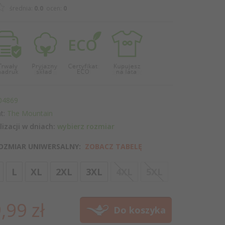
średnia:
0.0
ocen:
0
04869
t:
The Mountain
lizacji w dniach:
wybierz rozmiar
OZMIAR UNIWERSALNY:
ZOBACZ TABELĘ
options[3]
L
XL
2XL
3XL
4XL
5XL
,
99
zł
Do koszyka