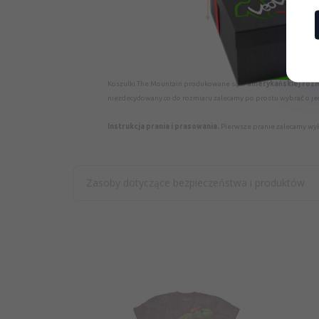
Koszulki The Mountain produkowane są w
amerykańskiej roz
niezdecydowany co do rozmiaru zalecamy po prostu wybrać o je
Instrukcja prania i prasowania.
Pierwsze pranie zalecamy wyko
Zasoby dotyczące bezpieczeństwa i produktów