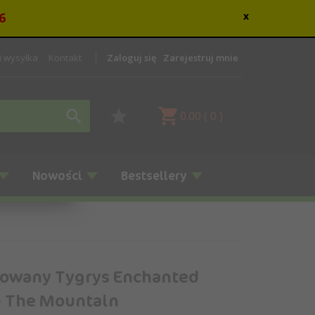
6
x
 i wysyłka
Kontakt
Zaloguj się
Zarejestruj mnie
0.00
(
0
)
Nowości
Bestsellery
rowany Tygrys Enchanted
- The Mountain