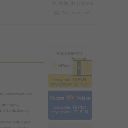
dodaj do schowka
Brak rozmiaru?
okogatunkowa odzież
, ufologów,
ntain to doskonały
 czemu nadruk jest
ny nadruk często