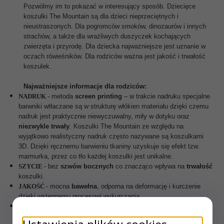
Pozwólmy im to pokazać w interesujący sposób. Dziecięce
koszulki The Mountain są dla dzieci nieprzeciętnych i
nieustraszonych. Dla pogromców smoków, dinozaurów i innych
strachów, a także dla wrażliwych duszyczek kochających
zwierzęta i przyrodę. Dla dziecka najważniejsze jest uznanie w
oczach rówieśników. Dla rodziców ważna jest jakość i trwałość
koszulek.
Najważniejsze informacje dla rodziców:
NADRUK
-
metoda
screen printing
– w trakcie nadruku specjalne
barwniki
wtłaczane są w strukturę włókien materiału dzięki czemu
nadruk jest praktycznie niewyczuwalny, miły w dotyku oraz
niezwykle trwały
. Koszulki The Mountain ze względu na
wyjątkowo realistyczny nadruk często nazywane są koszulkami
3D. Dzięki ręcznemu barwieniu tkaniny uzyskuje się efekt tzw.
marmurka, przez co tło każdej koszulki jest unikalne.
SZYCIE
-
bez
szwów bocznych
co znacząco wpływa na
trwałość
koszulki.
JAKOŚĆ
-
mocna
bawełna
, odporna na deformację i kurczenie
dzięki wstępnemu procesowi wykurczania.
MATERIAŁ
-
100%
wysokogatunkowej
bawełny (180-200g) o
gęstym splocie.