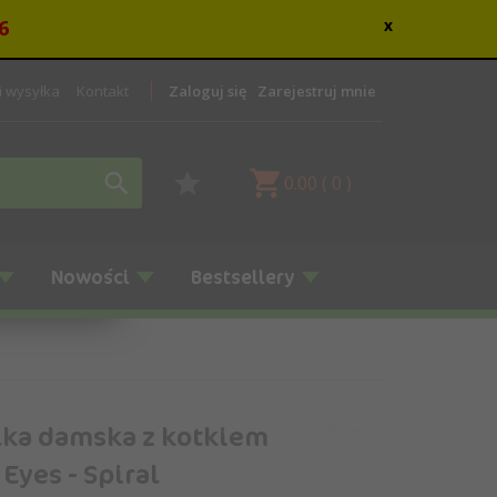
6
x
 i wysyłka
Kontakt
Zaloguj się
Zarejestruj mnie
0.00
(
0
)
Nowości
Bestsellery
lka damska z kotkiem
 Eyes - Spiral