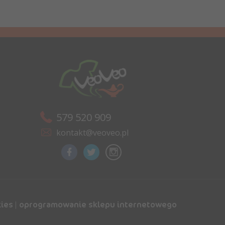
579 520 909
kontakt@veoveo.pl
kies
|
oprogramowanie sklepu internetowego