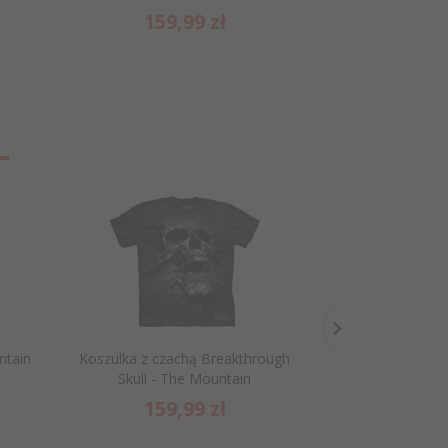
159,
99
zł
159
ntain
Koszulka z czachą Breakthrough
Koszulka Lot Sza
Skull - The Mountain
S
159,
99
zł
159