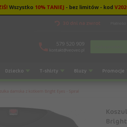
IŚ!
Wszystko
10
%
TANIEJ
- bez limitów - kod
V202
30 dni na zwrot
Płatności
579 520 909
kontakt@veoveo.pl
Dziecko
T-shirty
Bluzy
Promocje
ulka damska z kotkiem Bright Eyes - Spiral
Koszu
Bright