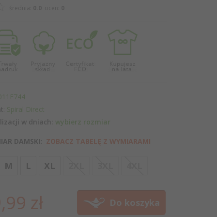
średnia:
0.0
ocen:
0
011F744
t:
Spiral Direct
lizacji w dniach:
wybierz rozmiar
IAR DAMSKI:
ZOBACZ TABELĘ Z WYMIARAMI
options[5]
M
L
XL
2XL
3XL
4XL
,
99
zł
Do koszyka