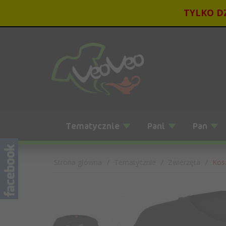
TYLKO DZ
Tematycznie
Pani
Pan
Strona główna
Tematycznie
Zwierzęta
Kosz