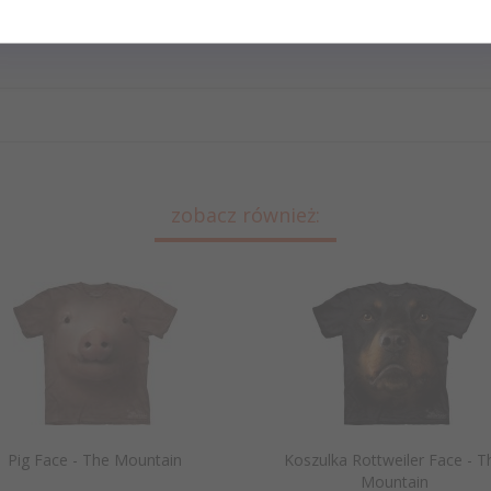
oszulkę, w której chodzisz na co dzień i porównaj z podanymi przez nas wymiarami.
nać ręcznie. Prać w pralce w temp. do 30°C. Nie używać agresywnych środków piorących. Prasować
zobacz również:
Pig Face - The Mountain
Koszulka Rottweiler Face - T
Mountain