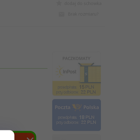
dodaj do schowka
Brak rozmiaru?