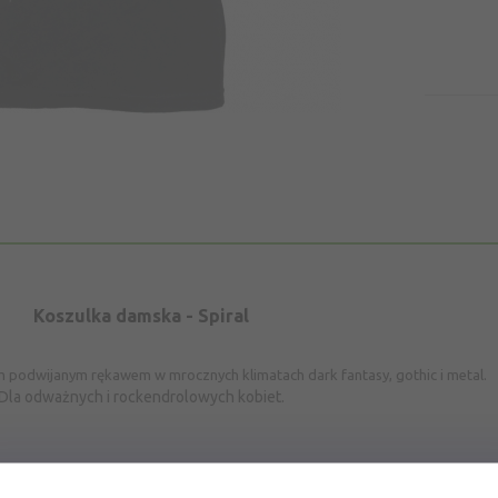
Koszulka damska
- Spiral
im podwijanym rękawem w mrocznych klimatach dark fantasy,
gothic
i metal.
Dla odważnych i rockendrolowych
kobiet.
oczesnym kroju marki Spiral Direct