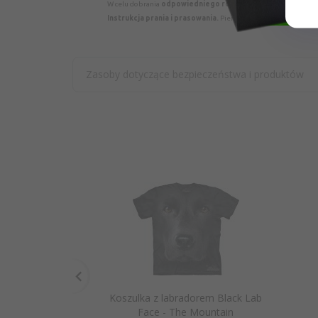
W celu dobrania
odpowiedniego rozmiaru
najlepiej zmierz k
Instrukcja prania i prasowania.
Pierwsze pranie zalecamy wyko
Zasoby dotyczące bezpieczeństwa i produktów
Koszulka z labradorem Black Lab
Face - The Mountain