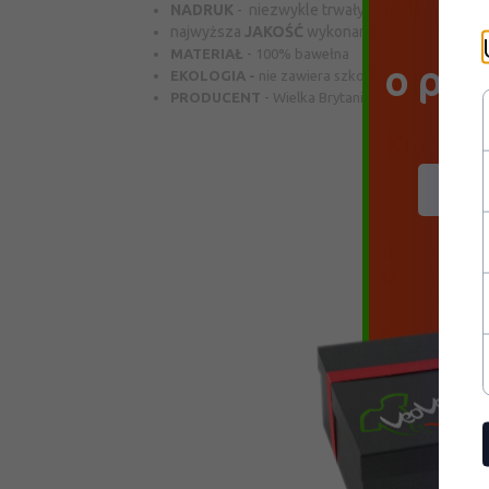
NADRUK
- niezwykle trwały - nie blaknie podc
najwyższa
JAKOŚĆ
wykonania
Do
MATERIAŁ
- 100% bawełna
o pr
EKOLOGIA -
nie zawiera szkodliwych barwników
PRODUCENT
- Wielka Brytania