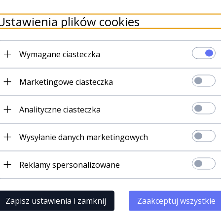
zs prania
Ustawienia plików cookies
łącz do osób najlepiej poinformowan
omocjach
w naszym sklepie. Już ter
swój e-mail i
ODBIERZ PREZENT
Wymagane ciasteczka
Marketingowe ciasteczka
Zapisz 
Analityczne ciasteczka
CO ZYSKUJE
Wysyłanie danych marketingowych
Reklamy spersonalizowane
Kody rabatowe,
aby kupować jeszcze korzystniej
Ekskluzywne promocje
Zapisz ustawienia i zamknij
Zaakceptuj wszystkie
tylko dla odbiorców naszego newslett