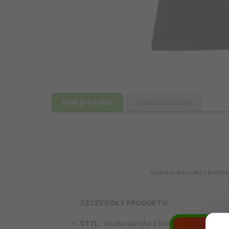
Opis produktu
Opinie Klientów
Damskie koszulki z krótk
SZCZEGÓŁY PRODUKTU:
STYL
- bluzka damska z krótkim rękawem o now