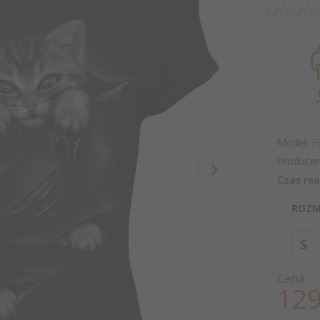
Model:
F
Producen
Czas rea
ROZM
S
Cena:
129