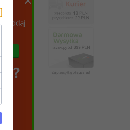
×
ych
az podaj
się
SZ?
era