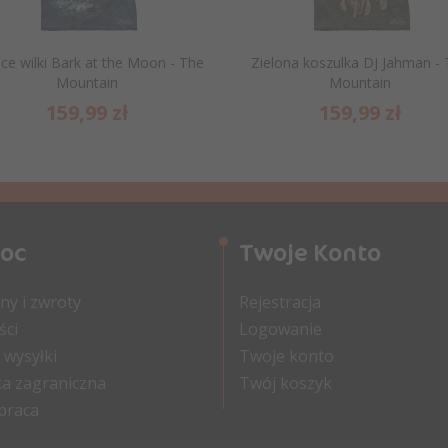
ce wilki Bark at the Moon - The
Zielona koszulka DJ Jahman -
Mountain
Mountain
159,
99
zł
159,
99
zł
oc
Twoje Konto
y i zwroty
Rejestracja
ści
Logowanie
 wysyłki
Twoje konto
a zagraniczna
Twój koszyk
praca