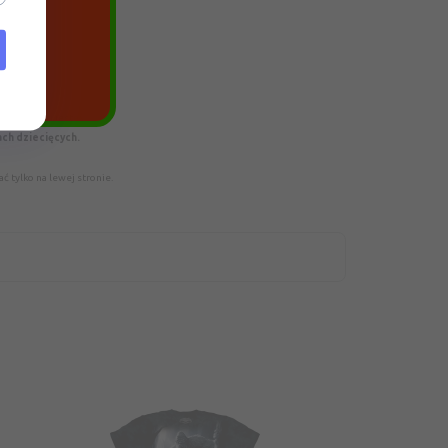
era
zacją dalej jesteś
ach dziecięcych.
 tylko na lewej stronie.