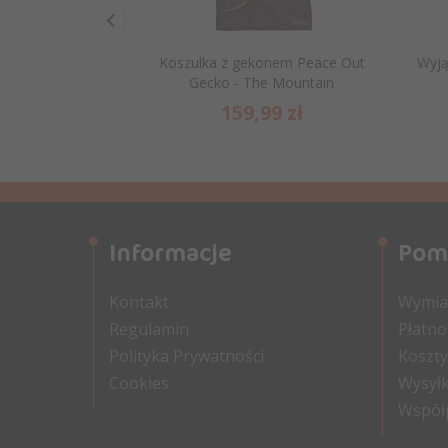
Koszulka z gekonem Peace Out
Wyją
Gecko - The Mountain
159,
99
zł
Informacje
Pom
Kontakt
Wymian
Regulamin
Płatno
Polityka Prywatności
Koszty
Cookies
Wysyłk
Współ