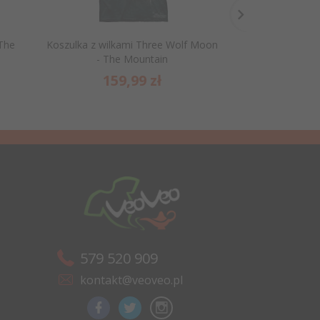
 The
Koszulka z wilkami Three Wolf Moon
Koszulka Ukła
- The Mountain
System - 
159,
99
zł
159
579 520 909
kontakt@veoveo.pl