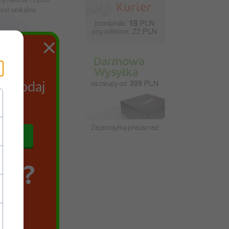
est unikalne.
×
mu.
ych
az podaj
się
SZ?