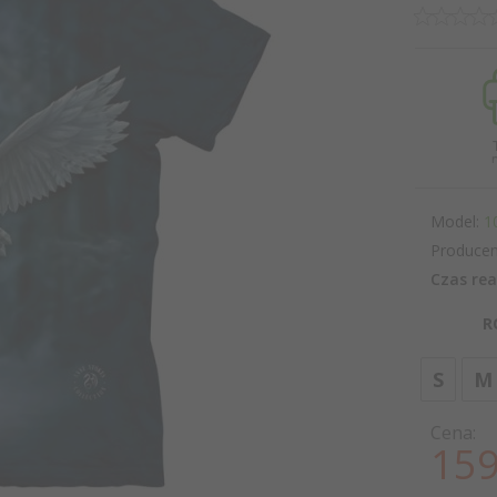
Model:
1
Producen
Czas rea
R
S
M
Cena:
159