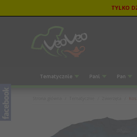
TYLKO DZ
Tematycznie
Pani
Pan
Strona główna
Tematycznie
Zwierzęta
Kos