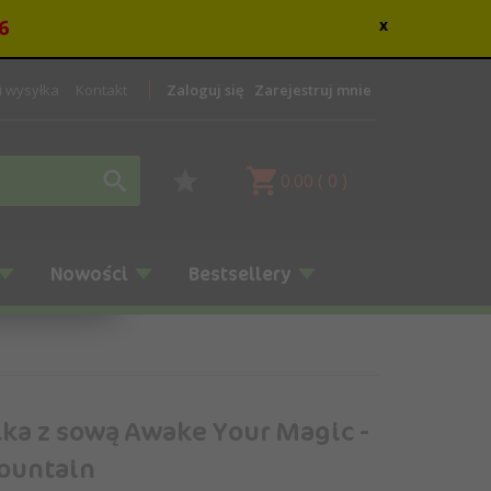
6
x
 i wysyłka
Kontakt
Zaloguj się
Zarejestruj mnie
0.00
(
0
)
Nowości
Bestsellery
ka z sową Awake Your Magic -
ountain