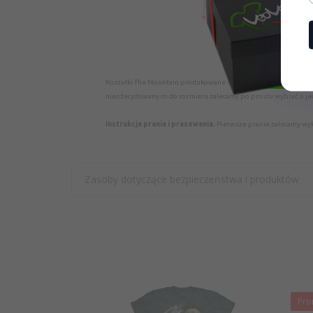
Koszulki The Mountain produkowane są w
amerykańskiej roz
niezdecydowany co do rozmiaru zalecamy po prostu wybrać o je
Instrukcja prania i prasowania.
Pierwsze pranie zalecamy wyko
Zasoby dotyczące bezpieczeństwa i produktów
Pro