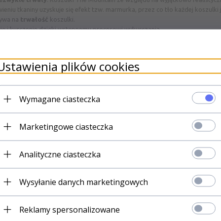
niu tkaniny uzyskuje się efekt tzw. marmurka, przez co tło każdej koszulki j
ływa na
trwałość
koszulki.
ję i kurczenie dzięki wstępnemu procesowi wykurczania.
(180-200g) o gęstym splocie.
ch etapach produkcji stosowane materiały nie szkodzą środowisku naturalne
Ustawienia plików cookies
łącz do osób najlepiej poinformowan
omocjach
w naszym sklepie. Już ter
swój e-mail i
ODBIERZ PREZENT
Wymagane ciasteczka
Marketingowe ciasteczka
Zapisz 
Analityczne ciasteczka
CO ZYSKUJE
Wysyłanie danych marketingowych
Reklamy spersonalizowane
Kody rabatowe,