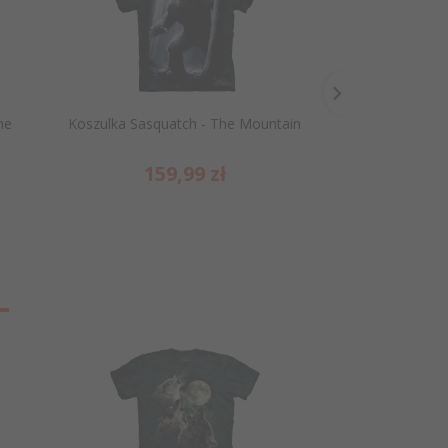
he
Koszulka Sasquatch - The Mountain
Niedźwiedzie pol
The 
159,
99
zł
159