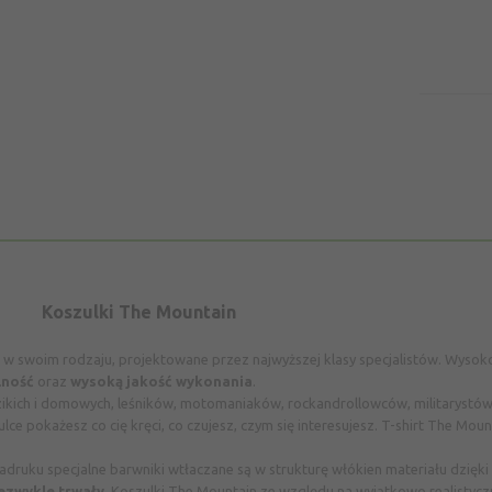
Koszulki The Mountain
e w swoim rodzaju, projektowane przez najwyższej klasy specjalistów. Wys
lność
oraz
wysoką jakość
wykonania
.
zikich i domowych, leśników, motomaniaków, rockandrollowców, militarystów
lce pokażesz co cię kręci, co czujesz, czym się interesujesz. T-shirt The Mou
nadruku specjalne barwniki
wtłaczane są w strukturę włókien materiału dzięki
ezwykle trwały
. Koszulki The Mountain ze względu na wyjątkowo realistycz