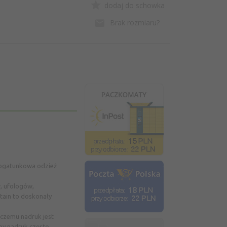
dodaj do schowka
Brak rozmiaru?
okogatunkowa odzież
, ufologów,
ntain to doskonały
 czemu nadruk jest
ny nadruk często