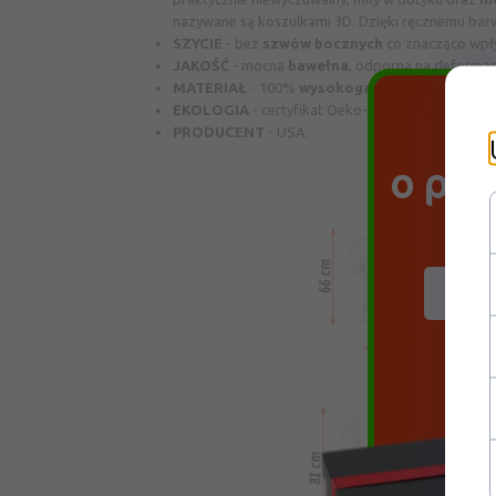
nazywane są koszulkami 3D. Dzięki ręcznemu barwie
SZYCIE
-
bez
szwów bocznych
co znacząco wp
JAKOŚĆ
-
mocna
bawełna
, odporna na deformac
MATERIAŁ
-
100%
wysokogatunkowej
bawełny 
®
EKOLOGIA
-
certyfikat Oeko-Tex
– na wszystki
PRODUCENT
-
USA.
Do
o pr