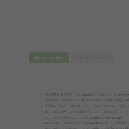
Opis produktu
Opinie Klientów
WZORNICTWO
-
niebanalne, różnorodne i jedyn
dla tych, którzy lubią się wyróżniać, cenią
orygina
TEMATYKA
-
koszulki dla miłośników zwierząt d
ornitologów i wielu innych pasjonatów. W tej koszu
pomysł na wyszukany i nietuzinkowy
prezent
.
NADRUK
-
metoda
screen printing
– w trakcie 
praktycznie niewyczuwalny, miły w dotyku oraz
ni