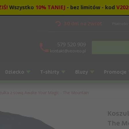
IŚ!
Wszystko
10
%
TANIEJ
- bez limitów - kod
V202
30 dni na zwrot
Płatności
579 520 909
kontakt@veoveo.pl
Dziecko
T-shirty
Bluzy
Promocje
zulka z sową Awake Your Magic - The Mountain
Koszul
The M